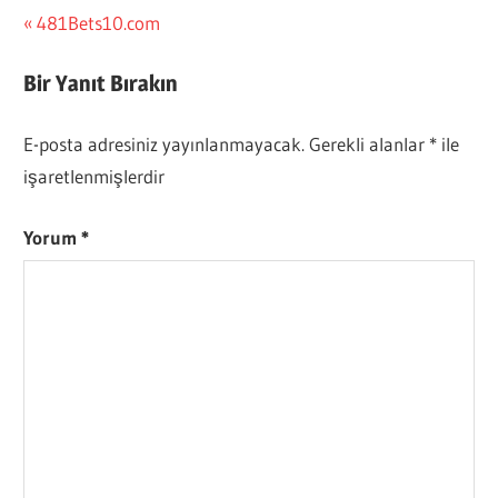
Yazı
Previous
481Bets10.com
Post:
gezinmesi
Bir Yanıt Bırakın
E-posta adresiniz yayınlanmayacak.
Gerekli alanlar
*
ile
işaretlenmişlerdir
Yorum
*