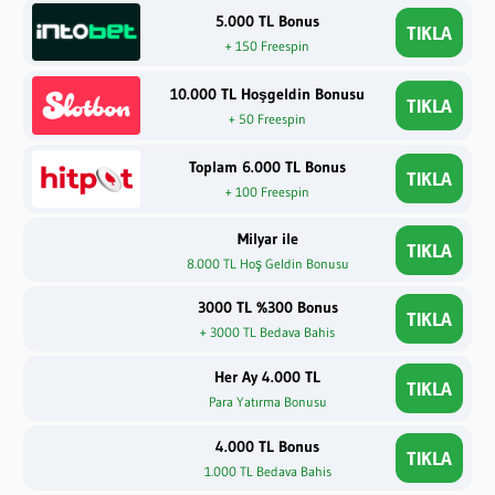
5.000 TL Bonus
TIKLA
+ 150 Freespin
10.000 TL Hoşgeldin Bonusu
TIKLA
+ 50 Freespin
Toplam 6.000 TL Bonus
TIKLA
+ 100 Freespin
Milyar ile
TIKLA
8.000 TL Hoş Geldin Bonusu
3000 TL %300 Bonus
TIKLA
+ 3000 TL Bedava Bahis
Her Ay 4.000 TL
TIKLA
Para Yatırma Bonusu
4.000 TL Bonus
TIKLA
1.000 TL Bedava Bahis