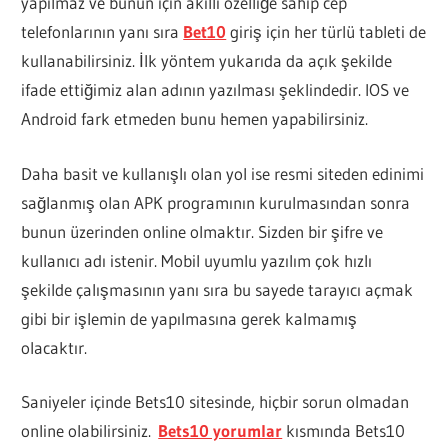
yapılmaz ve bunun için akıllı özelliğe sahip cep
telefonlarının yanı sıra
Bet10
giriş için her türlü tableti de
kullanabilirsiniz. İlk yöntem yukarıda da açık şekilde
ifade ettiğimiz alan adının yazılması şeklindedir. IOS ve
Android fark etmeden bunu hemen yapabilirsiniz.
Daha basit ve kullanışlı olan yol ise resmi siteden edinimi
sağlanmış olan APK programının kurulmasından sonra
bunun üzerinden online olmaktır. Sizden bir şifre ve
kullanıcı adı istenir. Mobil uyumlu yazılım çok hızlı
şekilde çalışmasının yanı sıra bu sayede tarayıcı açmak
gibi bir işlemin de yapılmasına gerek kalmamış
olacaktır.
Saniyeler içinde Bets10 sitesinde, hiçbir sorun olmadan
online olabilirsiniz.
Bets10 yorumlar
kısmında Bets10