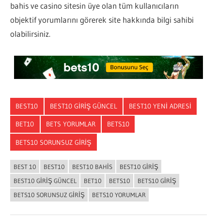
bahis ve casino sitesin üye olan tüm kullanıcıların
objektif yorumlarını görerek site hakkında bilgi sahibi
olabilirsiniz.
BEST10
BEST10 GIRIŞ GÜNCEL
BEST10 YENI ADRESI
BET10
BETS YORUMLAR
BETS10
BETS10 SORUNSUZ GIRIŞ
BEST 10
BEST10
BEST10 BAHIS
BEST10 GIRIŞ
BEST10 GIRIŞ GÜNCEL
BET10
BETS10
BETS10 GIRIŞ
BETS10 SORUNSUZ GIRIŞ
BETS10 YORUMLAR