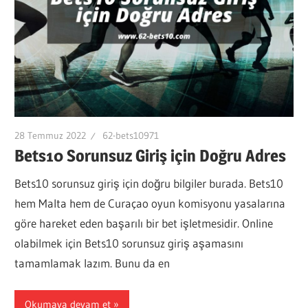
28 Temmuz 2022
62-bets10971
Bets10 Sorunsuz Giriş için Doğru Adres
Bets10 sorunsuz giriş için doğru bilgiler burada. Bets10
hem Malta hem de Curaçao oyun komisyonu yasalarına
göre hareket eden başarılı bir bet işletmesidir. Online
olabilmek için Bets10 sorunsuz giriş aşamasını
tamamlamak lazım. Bunu da en
Okumaya devam et