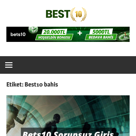
İçeriğe
Bets10
geç
Bets10
Giriş
Bahis
Giriş
|
Bets10
Güncel
Giriş
Etiket:
Best10 bahis