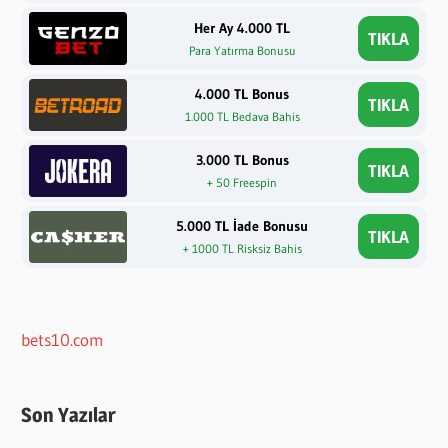
Her Ay 4.000 TL
TIKLA
Para Yatırma Bonusu
4.000 TL Bonus
TIKLA
1.000 TL Bedava Bahis
3.000 TL Bonus
TIKLA
+ 50 Freespin
5.000 TL İade Bonusu
TIKLA
+ 1000 TL Risksiz Bahis
bets10.com
Son Yazılar