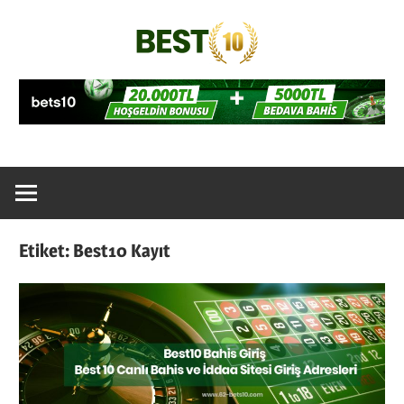
İçeriğe
Bets10
geç
Bets10
Giriş
Bahis
Giriş
|
Bets10
Güncel
Giriş
Etiket:
Best10 Kayıt