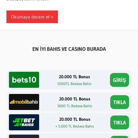
Okumaya devam et
EN İYI BAHIS VE CASINO BURADA
20.000 TL Bonus
GİRİŞ
5000TL Bedava Bahis
20.000 TL Bonus
TIKLA
3000 TL Bedava Bahis
20.000 TL Bonus
TIKLA
+ 5.000 TL Bedava Bahis