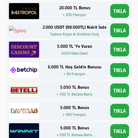
20.000 TL Bonus
TIKLA
+ 200 Freespin
2.000 USDT (88.000TL) Nakit İade
TIKLA
Sadece Kripto & Kimliksiz Giriş
5.000 TL 'Ye Varan
TIKLA
%100 Nakit İade!
6.000 TL Hoş Geldin Bonusu
TIKLA
+ 80 Freespin
5.050 TL Bonus
TIKLA
+ 500 TL Bedava Bahis
5.000 TL Bonus
TIKLA
+ 300 Freespin
5.000 TL Bonus
TIKLA
+ 500 TL Bedava Bahis