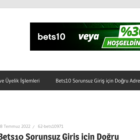
ve Üyelik İşlemleri
Bets10 Sorunsuz Giriş için Doğru Adre
28 Temmuz 2022
62-bets10971
Bets10 Sorunsuz Giriş için Doğru