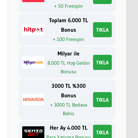
+ 50 Freespin
Toplam 6.000 TL
TIKLA
Bonus
+ 100 Freespin
Milyar ile
TIKLA
8.000 TL Hoş Geldin
Bonusu
3000 TL %300
Bonus
TIKLA
+ 3000 TL Bedava
Bahis
Her Ay 4.000 TL
TIKLA
Para Yatırma Bonusu