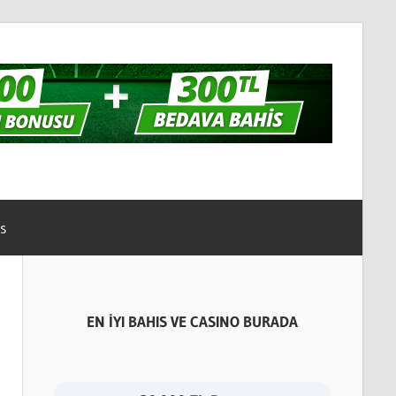
s
EN İYI BAHIS VE CASINO BURADA